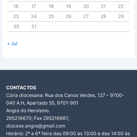
16
17
18
19
20
21
22
23
24
25
26
27
28
29
30
31
« Jul
CONTACTOS
Cúria diocesana: Rua dos Canos Verdes, 127 – 9700-
040 A.H, Apartado 55, 9701-901
Angra do Heroísmo.
295216670; Fax 295216661;
diocese.angra@gmail.com
Horário: 2ª a 6ª feira das 09:00 às 13:00 e das 14:00 às