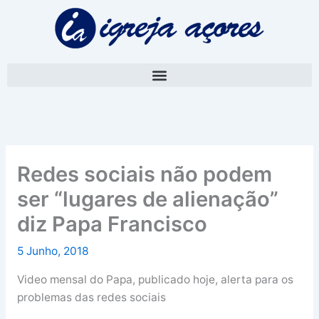
Skip
A
to
r
content
q
u
i
v
o
Redes sociais não podem
ser “lugares de alienação”
diz Papa Francisco
5 Junho, 2018
Video mensal do Papa, publicado hoje, alerta para os
problemas das redes sociais