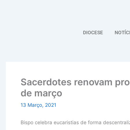
Skip
to
content
DIOCESE
NOTÍC
Sacerdotes renovam pro
de março
13 Março, 2021
Bispo celebra eucaristias de forma descentra