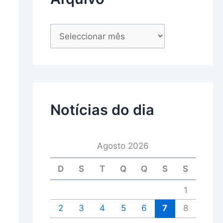
Notícias do dia
Agosto 2026
D
S
T
Q
Q
S
S
1
2
3
4
5
6
7
8