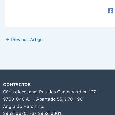
←
Previous Artigo
CONTACTOS
Cúria diocesana: Rua dos Canos Verdes, 127 –
9700-040 A.H, Apartado 55, 9701-901
Angra do Heroísmo.
295216670; Fax 295216661;