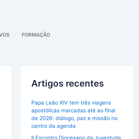
A
r
q
VOS
FORMAÇÃO
u
i
v
o
Artigos recentes
Papa Leão XIV tem três viagens
apostólicas marcadas até ao final
de 2026: diálogo, paz e missão no
centro da agenda
II Encontro Diocesano da Juventude