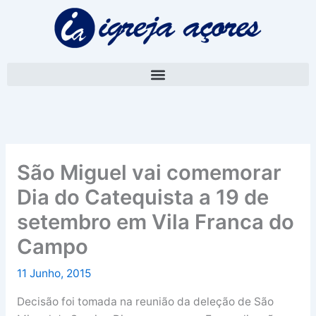
Skip
A
to
r
content
q
u
i
v
o
São Miguel vai comemorar
Dia do Catequista a 19 de
setembro em Vila Franca do
Campo
11 Junho, 2015
Decisão foi tomada na reunião da deleção de São