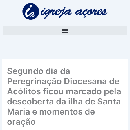
Skip
A
to
r
content
q
u
i
v
o
Segundo dia da
Peregrinação Diocesana de
Acólitos ficou marcado pela
descoberta da ilha de Santa
Maria e momentos de
oração