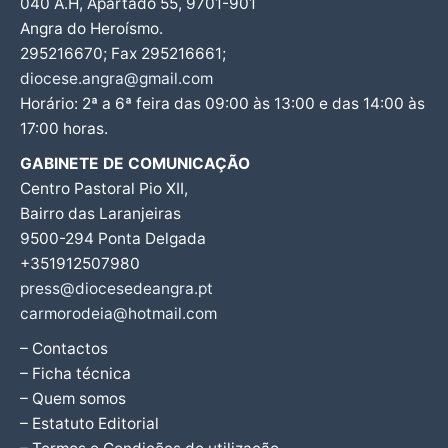
040 A.H, Apartado 55, 9701-901
Angra do Heroísmo.
295216670; Fax 295216661;
diocese.angra@gmail.com
Horário: 2ª a 6ª feira das 09:00 às 13:00 e das 14:00 às
17:00 horas.
GABINETE DE COMUNICAÇÃO
Centro Pastoral Pio XII,
Bairro das Laranjeiras
9500-294 Ponta Delgada
+351912507980
press@diocesedeangra.pt
carmorodeia@hotmail.com
– Contactos
– Ficha técnica
– Quem somos
– Estatuto Editorial