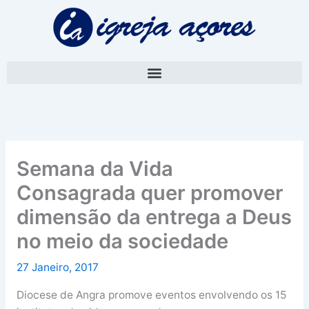
Skip
A
to
r
content
q
u
i
v
o
Semana da Vida
Consagrada quer promover
dimensão da entrega a Deus
no meio da sociedade
27 Janeiro, 2017
Diocese de Angra promove eventos envolvendo os 15