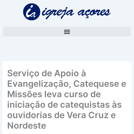
Skip
A
to
r
content
q
u
i
v
o
Serviço de Apoio à
Evangelização, Catequese e
Missões leva curso de
iniciação de catequistas às
ouvidorias de Vera Cruz e
Nordeste