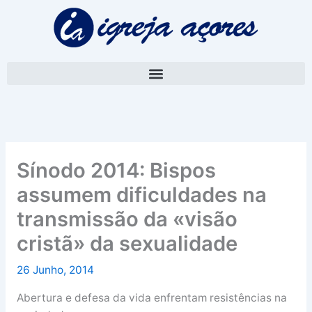
Skip
A
to
r
content
q
u
i
v
o
Sínodo 2014: Bispos
assumem dificuldades na
transmissão da «visão
cristã» da sexualidade
26 Junho, 2014
Abertura e defesa da vida enfrentam resistências na