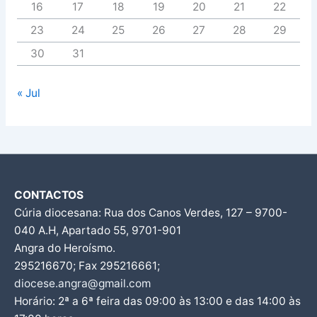
16
17
18
19
20
21
22
23
24
25
26
27
28
29
30
31
« Jul
CONTACTOS
Cúria diocesana: Rua dos Canos Verdes, 127 – 9700-
040 A.H, Apartado 55, 9701-901
Angra do Heroísmo.
295216670; Fax 295216661;
diocese.angra@gmail.com
Horário: 2ª a 6ª feira das 09:00 às 13:00 e das 14:00 às