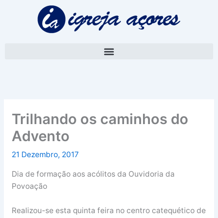
Skip
A
to
r
content
q
u
i
v
o
Trilhando os caminhos do
Advento
21 Dezembro, 2017
Dia de formação aos acólitos da Ouvidoria da
Povoação
Realizou-se esta quinta feira no centro catequético de