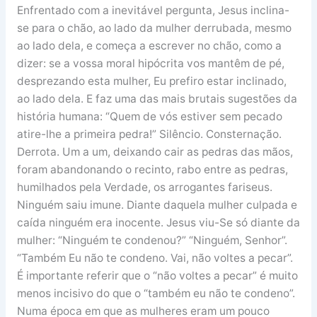
Enfrentado com a inevitável pergunta, Jesus inclina-
se para o chão, ao lado da mulher derrubada, mesmo
ao lado dela, e começa a escrever no chão, como a
dizer: se a vossa moral hipócrita vos mantêm de pé,
desprezando esta mulher, Eu prefiro estar inclinado,
ao lado dela. E faz uma das mais brutais sugestões da
história humana: “Quem de vós estiver sem pecado
atire-lhe a primeira pedra!” Silêncio. Consternação.
Derrota. Um a um, deixando cair as pedras das mãos,
foram abandonando o recinto, rabo entre as pedras,
humilhados pela Verdade, os arrogantes fariseus.
Ninguém saiu imune. Diante daquela mulher culpada e
caída ninguém era inocente. Jesus viu-Se só diante da
mulher: “Ninguém te condenou?” “Ninguém, Senhor”.
“Também Eu não te condeno. Vai, não voltes a pecar”.
É importante referir que o “não voltes a pecar” é muito
menos incisivo do que o “também eu não te condeno”.
Numa época em que as mulheres eram um pouco