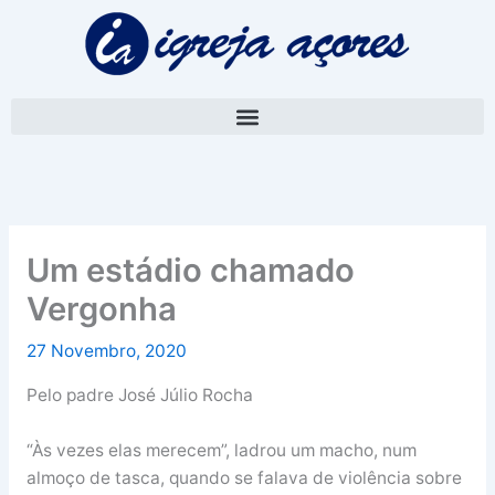
Skip
A
to
r
content
q
u
i
v
o
Um estádio chamado
Vergonha
27 Novembro, 2020
Pelo padre José Júlio Rocha
“Às vezes elas merecem”, ladrou um macho, num
almoço de tasca, quando se falava de violência sobre