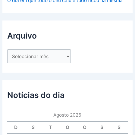
O dia em que todo o céu caiu e tudo ficou na mesma
Arquivo
Notícias do dia
Agosto 2026
D
S
T
Q
Q
S
S