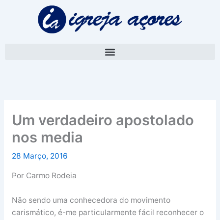
Skip
A
to
r
content
q
u
i
v
o
Um verdadeiro apostolado
nos media
28 Março, 2016
Por Carmo Rodeia
Não sendo uma conhecedora do movimento
carismático, é-me particularmente fácil reconhecer o