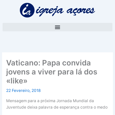
Skip
A
to
r
content
q
u
i
v
o
Vaticano: Papa convida
jovens a viver para lá dos
«like»
22 Fevereiro, 2018
Mensagem para a próxima Jornada Mundial da
Juventude deixa palavra de esperança contra o medo