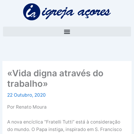
Skip
A
to
r
content
q
u
i
v
o
«Vida digna através do
trabalho»
22 Outubro, 2020
Por Renato Moura
A nova encíclica “Fratelli Tutti” está à consideração
do mundo. O Papa instiga, inspirado em S. Francisco