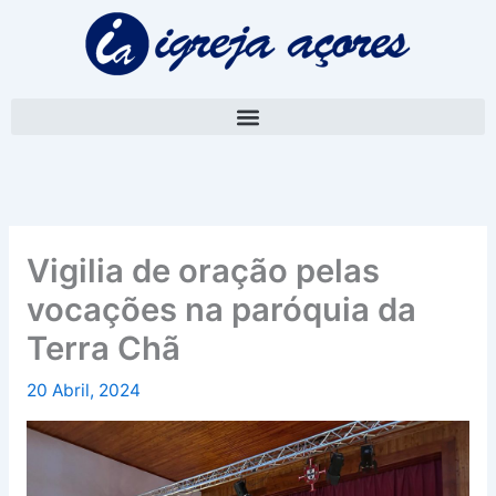
Skip
A
to
r
content
q
u
i
v
o
Vigilia de oração pelas
vocações na paróquia da
Terra Chã
20 Abril, 2024