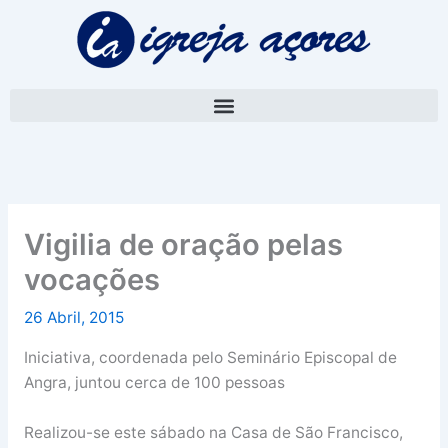
Skip
A
to
r
content
q
u
i
v
o
Vigilia de oração pelas
vocações
26 Abril, 2015
Iniciativa, coordenada pelo Seminário Episcopal de
Angra, juntou cerca de 100 pessoas
Realizou-se este sábado na Casa de São Francisco,