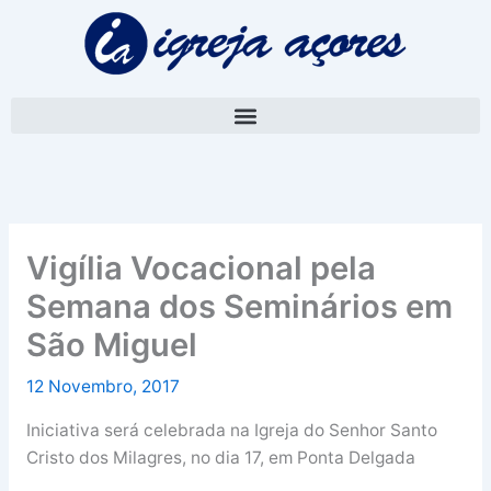
Skip
A
to
r
content
q
u
i
v
o
Vigília Vocacional pela
Semana dos Seminários em
São Miguel
12 Novembro, 2017
Iniciativa será celebrada na Igreja do Senhor Santo
Cristo dos Milagres, no dia 17, em Ponta Delgada