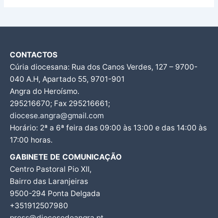
CONTACTOS
Cúria diocesana: Rua dos Canos Verdes, 127 – 9700-
040 A.H, Apartado 55, 9701-901
Angra do Heroísmo.
295216670; Fax 295216661;
diocese.angra@gmail.com
Horário: 2ª a 6ª feira das 09:00 às 13:00 e das 14:00 às
17:00 horas.
GABINETE DE COMUNICAÇÃO
Centro Pastoral Pio XII,
Bairro das Laranjeiras
9500-294 Ponta Delgada
+351912507980
press@diocesedeangra.pt