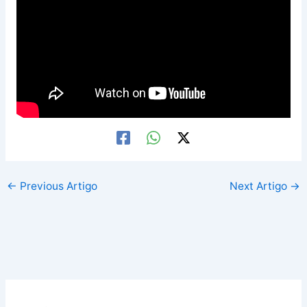
←
Previous Artigo
Next Artigo
→