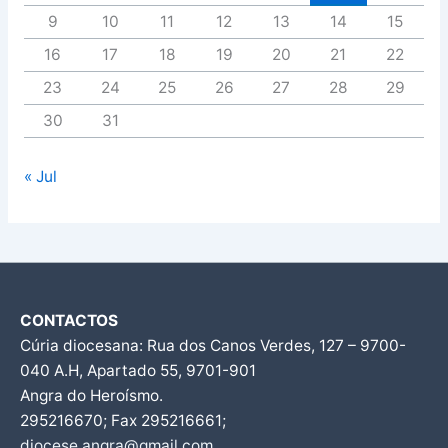
9
10
11
12
13
14
15
16
17
18
19
20
21
22
23
24
25
26
27
28
29
30
31
« Jul
CONTACTOS
Cúria diocesana: Rua dos Canos Verdes, 127 – 9700-
040 A.H, Apartado 55, 9701-901
Angra do Heroísmo.
295216670; Fax 295216661;
diocese.angra@gmail.com