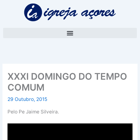
Skip
A
to
r
content
q
u
i
v
o
XXXI DOMINGO DO TEMPO
COMUM
29 Outubro, 2015
Pelo Pe Jaime Silveira.