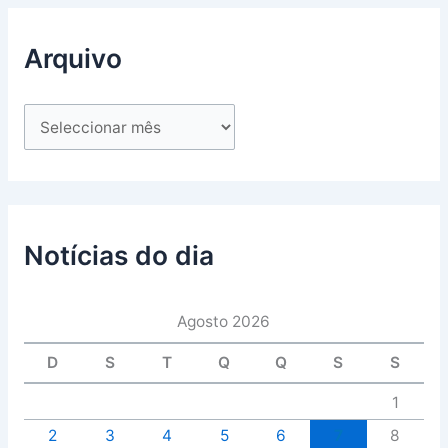
Arquivo
Notícias do dia
Agosto 2026
D
S
T
Q
Q
S
S
1
2
3
4
5
6
7
8