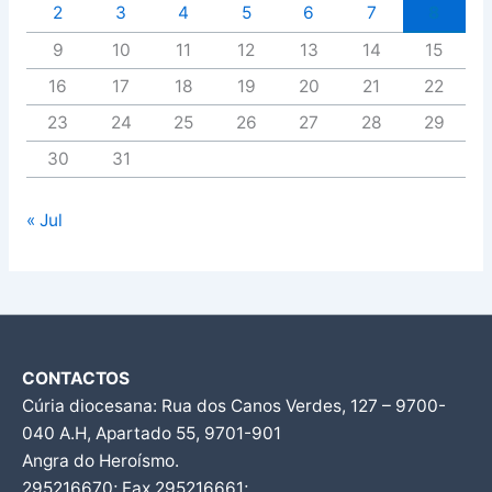
2
3
4
5
6
7
8
9
10
11
12
13
14
15
16
17
18
19
20
21
22
23
24
25
26
27
28
29
30
31
« Jul
CONTACTOS
Cúria diocesana: Rua dos Canos Verdes, 127 – 9700-
040 A.H, Apartado 55, 9701-901
Angra do Heroísmo.
295216670; Fax 295216661;