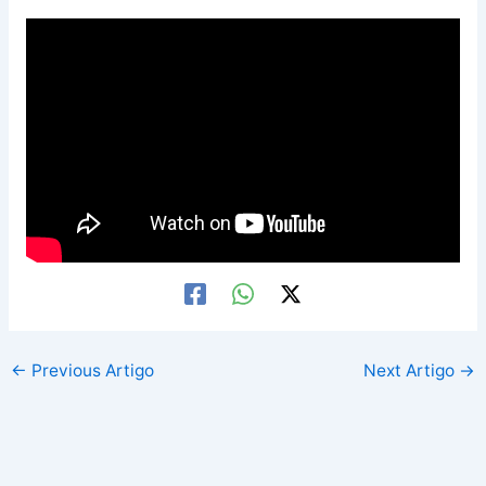
←
Previous Artigo
Next Artigo
→