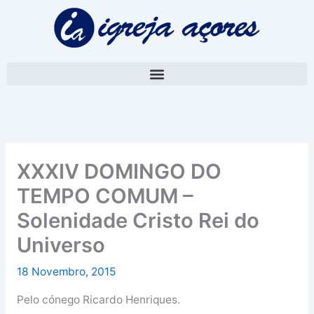
Skip
A
to
r
content
q
u
i
v
o
XXXIV DOMINGO DO
TEMPO COMUM –
Solenidade Cristo Rei do
Universo
18 Novembro, 2015
Pelo cónego Ricardo Henriques.