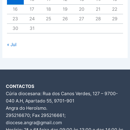
16
17
18
19
20
21
22
23
24
25
26
27
28
29
30
31
« Jul
CONTACTOS
Cúria diocesana: Rua dos Canos Verdes, 127 – 9700-
040 A.H, Apartado 55, 9701-901
Angra do Heroísmo.
295216670; Fax 295216661;
diocese.angra@gmail.com
Horário: 2ª a 6ª feira das 09:00 às 13:00 e das 14:00 às