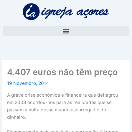
Skip
A
to
r
content
q
u
i
v
o
4.407 euros não têm preço
19 Novembro, 2014
A grave crise económica e financeira que deflagrou
em 2008 acordou-nos para as realidades que se
passam à volta desse mundo escorregadio do
dinheiro.
Ficámos muito mais sensíveis à corrupção, à fraude