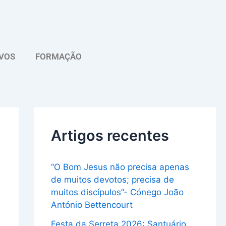
A
r
q
VOS
FORMAÇÃO
u
i
v
o
Artigos recentes
“O Bom Jesus não precisa apenas
de muitos devotos; precisa de
muitos discípulos”- Cónego João
António Bettencourt
Festa da Serreta 2026: Santuário