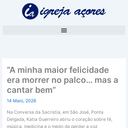
Skip
A
to
r
content
q
u
i
v
o
“A minha maior felicidade
era morrer no palco… mas a
cantar bem”
14 Maio, 2026
Na Conversa da Sacristia, em São José, Ponta
Delgada, Katia Guerreiro abriu o coração sobre fé,
música, medicina e o medo de perder a voz