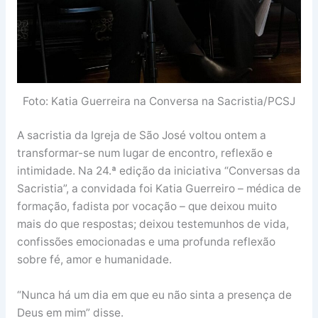
Foto: Katia Guerreira na Conversa na Sacristia/PCSJ
A sacristia da Igreja de São José voltou ontem a
transformar-se num lugar de encontro, reflexão e
intimidade. Na 24.ª edição da iniciativa “Conversas da
Sacristia”, a convidada foi Katia Guerreiro – médica de
formação, fadista por vocação – que deixou muito
mais do que respostas; deixou testemunhos de vida,
confissões emocionadas e uma profunda reflexão
sobre fé, amor e humanidade.
“Nunca há um dia em que eu não sinta a presença de
Deus em mim” disse.