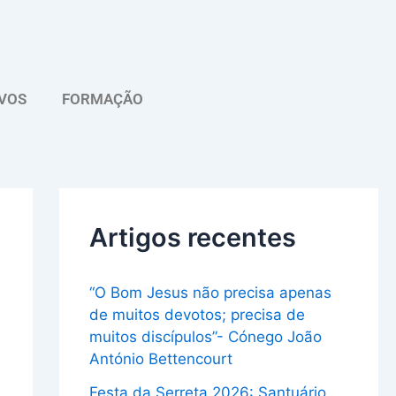
A
r
q
VOS
FORMAÇÃO
u
i
v
o
Artigos recentes
“O Bom Jesus não precisa apenas
de muitos devotos; precisa de
muitos discípulos”- Cónego João
António Bettencourt
Festa da Serreta 2026: Santuário