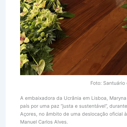
Foto: Santuário
A embaixadora da Ucrânia em Lisboa, Maryna M
país por uma paz “justa e sustentável”, durant
Açores, no âmbito de uma deslocação oficial à 
Manuel Carlos Alves.