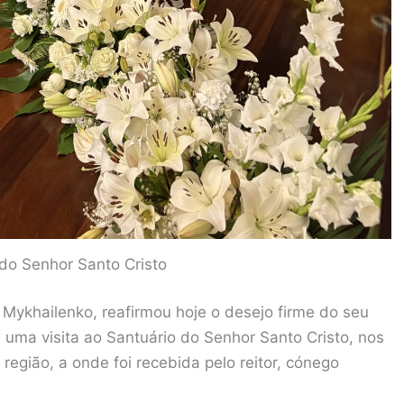
 do Senhor Santo Cristo
ykhailenko, reafirmou hoje o desejo firme do seu
e uma visita ao Santuário do Senhor Santo Cristo, nos
região, a onde foi recebida pelo reitor, cónego