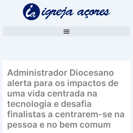
Skip
A
to
r
content
q
u
i
v
o
Administrador Diocesano
alerta para os impactos de
uma vida centrada na
tecnologia e desafia
finalistas a centrarem-se na
pessoa e no bem comum