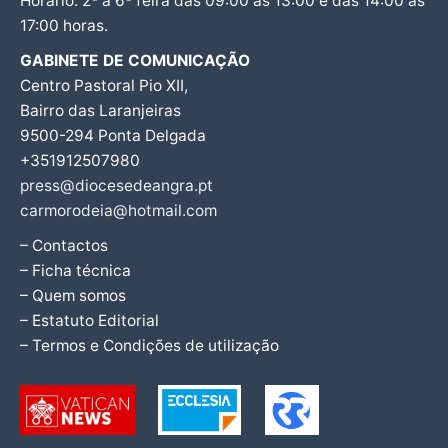
Horário: 2ª a 6ª feira das 09:00 às 13:00 e das 14:00 às
17:00 horas.
GABINETE DE COMUNICAÇÃO
Centro Pastoral Pio XII,
Bairro das Laranjeiras
9500-294 Ponta Delgada
+351912507980
press@diocesedeangra.pt
carmorodeia@hotmail.com
– Contactos
– Ficha técnica
– Quem somos
– Estatuto Editorial
– Termos e Condições de utilização