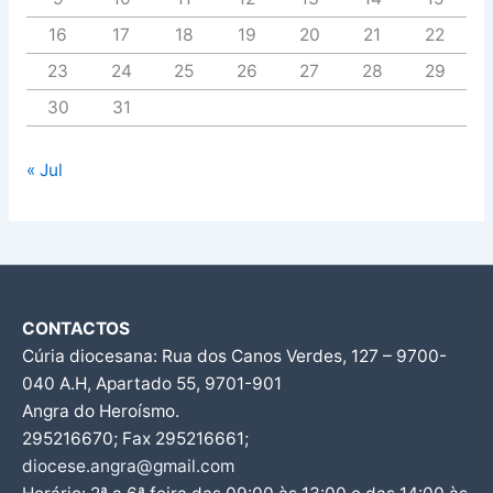
16
17
18
19
20
21
22
23
24
25
26
27
28
29
30
31
« Jul
CONTACTOS
Cúria diocesana: Rua dos Canos Verdes, 127 – 9700-
040 A.H, Apartado 55, 9701-901
Angra do Heroísmo.
295216670; Fax 295216661;
diocese.angra@gmail.com