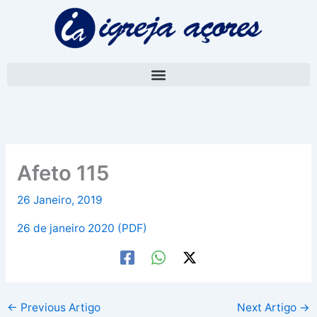
Skip
A
to
r
content
q
u
i
v
o
Afeto 115
26 Janeiro, 2019
26 de janeiro 2020 (PDF)
←
Previous Artigo
Next Artigo
→