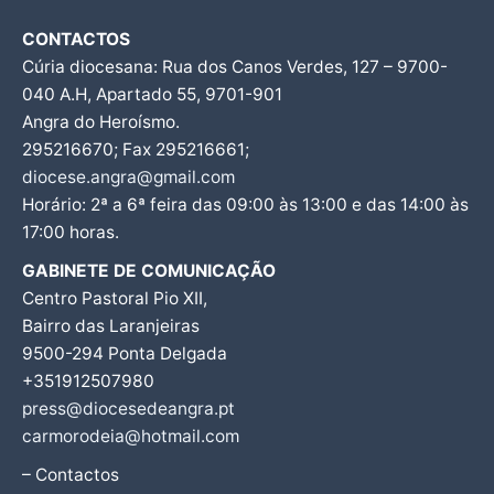
CONTACTOS
Cúria diocesana: Rua dos Canos Verdes, 127 – 9700-
040 A.H, Apartado 55, 9701-901
Angra do Heroísmo.
295216670; Fax 295216661;
diocese.angra@gmail.com
Horário: 2ª a 6ª feira das 09:00 às 13:00 e das 14:00 às
17:00 horas.
GABINETE DE COMUNICAÇÃO
Centro Pastoral Pio XII,
Bairro das Laranjeiras
9500-294 Ponta Delgada
+351912507980
press@diocesedeangra.pt
carmorodeia@hotmail.com
– Contactos