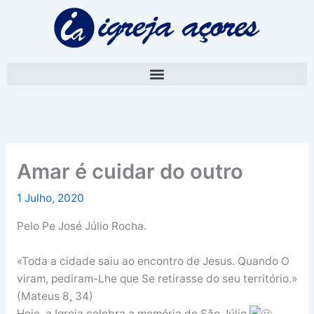
Skip
A
to
r
content
q
u
i
v
o
Amar é cuidar do outro
1 Julho, 2020
Pelo Pe José Júlio Rocha.
«Toda a cidade saiu ao encontro de Jesus. Quando O
viram, pediram-Lhe que Se retirasse do seu território.»
(Mateus 8, 34)
Hoje, a Igreja celebra a memória de São Júlio
,