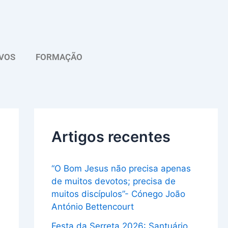
A
r
q
VOS
FORMAÇÃO
u
i
v
o
Artigos recentes
“O Bom Jesus não precisa apenas
de muitos devotos; precisa de
muitos discípulos”- Cónego João
António Bettencourt
Festa da Serreta 2026: Santuário