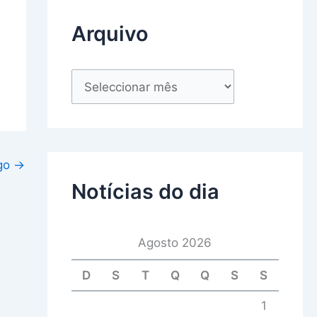
Arquivo
igo
→
Notícias do dia
Agosto 2026
D
S
T
Q
Q
S
S
1