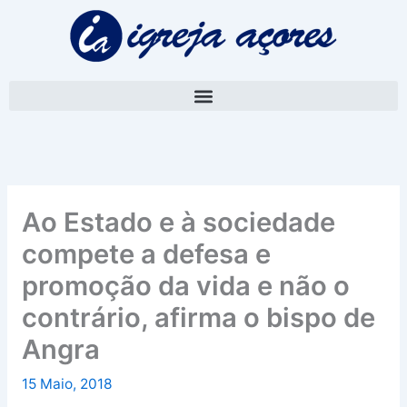
Skip
A
to
r
content
q
u
i
v
o
Ao Estado e à sociedade
compete a defesa e
promoção da vida e não o
contrário, afirma o bispo de
Angra
15 Maio, 2018