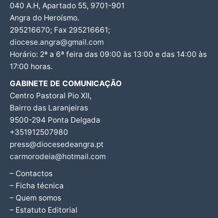
040 A.H, Apartado 55, 9701-901
Angra do Heroísmo.
295216670; Fax 295216661;
diocese.angra@gmail.com
Horário: 2ª a 6ª feira das 09:00 às 13:00 e das 14:00 às
17:00 horas.
GABINETE DE COMUNICAÇÃO
Centro Pastoral Pio XII,
Bairro das Laranjeiras
9500-294 Ponta Delgada
+351912507980
press@diocesedeangra.pt
carmorodeia@hotmail.com
– Contactos
– Ficha técnica
– Quem somos
– Estatuto Editorial