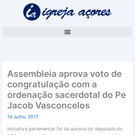
Skip
A
to
r
content
q
u
i
v
o
Assembleia aprova voto de
congratulação com a
ordenação sacerdotal do Pe
Jacob Vasconcelos
14 Julho, 2017
Iniciativa parlamentar foi da autoria do deputado do