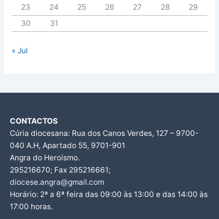
23
24
25
26
27
28
29
30
31
« Jul
CONTACTOS
Cúria diocesana: Rua dos Canos Verdes, 127 – 9700-
040 A.H, Apartado 55, 9701-901
Angra do Heroísmo.
295216670; Fax 295216661;
diocese.angra@gmail.com
Horário: 2ª a 6ª feira das 09:00 às 13:00 e das 14:00 às
17:00 horas.