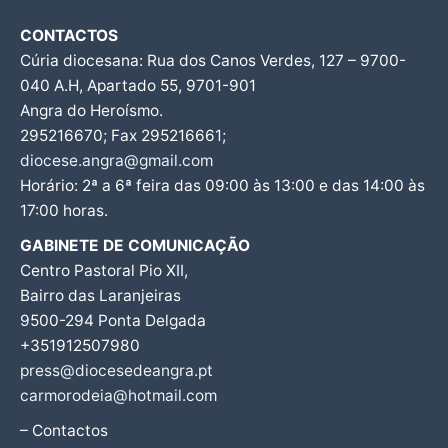
CONTACTOS
Cúria diocesana: Rua dos Canos Verdes, 127 – 9700-
040 A.H, Apartado 55, 9701-901
Angra do Heroísmo.
295216670; Fax 295216661;
diocese.angra@gmail.com
Horário: 2ª a 6ª feira das 09:00 às 13:00 e das 14:00 às
17:00 horas.
GABINETE DE COMUNICAÇÃO
Centro Pastoral Pio XII,
Bairro das Laranjeiras
9500-294 Ponta Delgada
+351912507980
press@diocesedeangra.pt
carmorodeia@hotmail.com
– Contactos