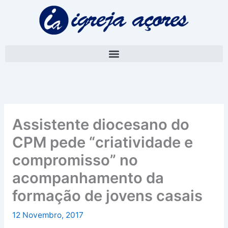
Skip
A
to
r
content
q
u
i
v
o
Assistente diocesano do
CPM pede “criatividade e
compromisso” no
acompanhamento da
formação de jovens casais
12 Novembro, 2017