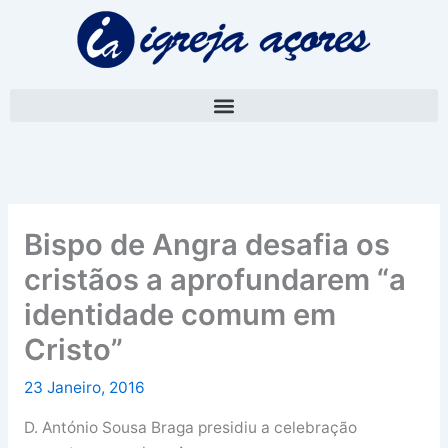
Skip
A
to
r
content
q
u
i
v
o
Bispo de Angra desafia os
cristãos a aprofundarem “a
identidade comum em
Cristo”
23 Janeiro, 2016
D. António Sousa Braga presidiu a celebração