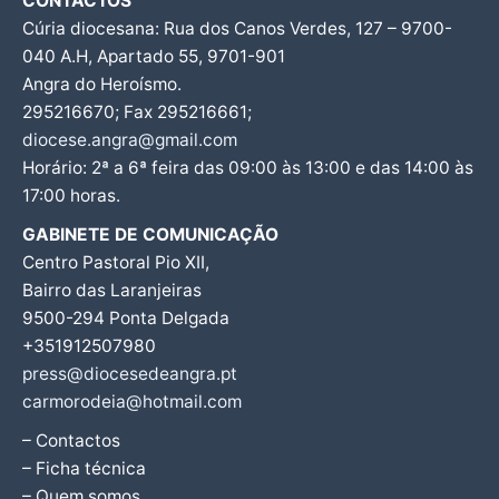
CONTACTOS
Cúria diocesana: Rua dos Canos Verdes, 127 – 9700-
040 A.H, Apartado 55, 9701-901
Angra do Heroísmo.
295216670; Fax 295216661;
diocese.angra@gmail.com
Horário: 2ª a 6ª feira das 09:00 às 13:00 e das 14:00 às
17:00 horas.
GABINETE DE COMUNICAÇÃO
Centro Pastoral Pio XII,
Bairro das Laranjeiras
9500-294 Ponta Delgada
+351912507980
press@diocesedeangra.pt
carmorodeia@hotmail.com
– Contactos
– Ficha técnica
– Quem somos