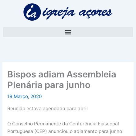
Skip
A
to
r
content
q
u
i
v
o
Bispos adiam Assembleia
Plenária para junho
19 Março, 2020
Reunião estava agendada para abril
O Conselho Permanente da Conferência Episcopal
Portuguesa (CEP) anunciou o adiamento para junho