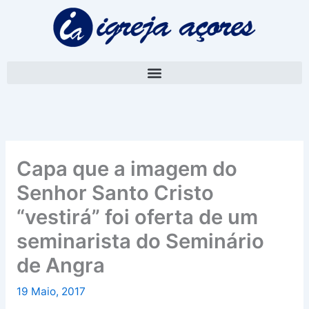
Skip
A
to
r
content
q
u
i
v
o
Capa que a imagem do
Senhor Santo Cristo
“vestirá” foi oferta de um
seminarista do Seminário
de Angra
19 Maio, 2017