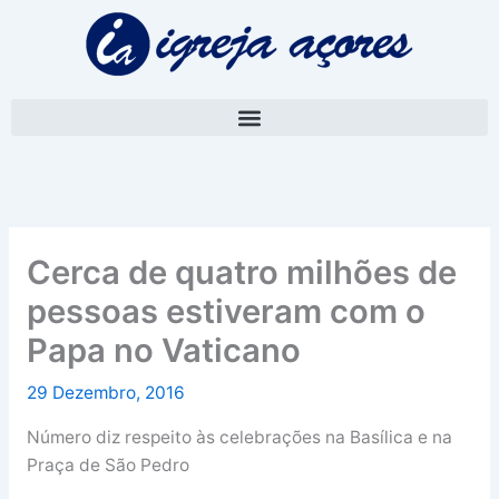
Skip
A
to
r
content
q
u
i
v
o
Cerca de quatro milhões de
pessoas estiveram com o
Papa no Vaticano
29 Dezembro, 2016
Número diz respeito às celebrações na Basílica e na
Praça de São Pedro