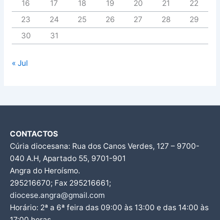
16
17
18
19
20
21
22
23
24
25
26
27
28
29
30
31
« Jul
CONTACTOS
Cúria diocesana: Rua dos Canos Verdes, 127 – 9700-
040 A.H, Apartado 55, 9701-901
Angra do Heroísmo.
295216670; Fax 295216661;
diocese.angra@gmail.com
Horário: 2ª a 6ª feira das 09:00 às 13:00 e das 14:00 às
17:00 horas.