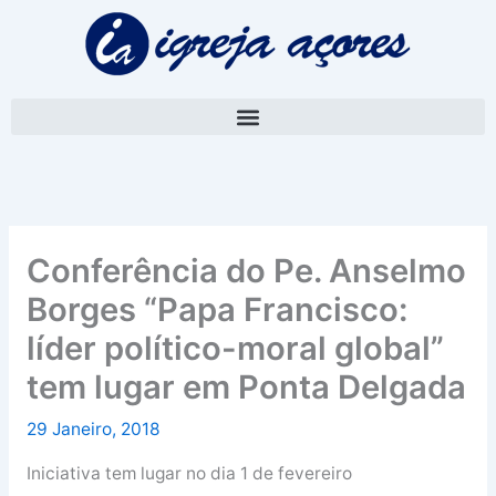
Skip
A
to
r
content
q
u
i
v
o
Conferência do Pe. Anselmo
Borges “Papa Francisco:
líder político-moral global”
tem lugar em Ponta Delgada
29 Janeiro, 2018
Iniciativa tem lugar no dia 1 de fevereiro