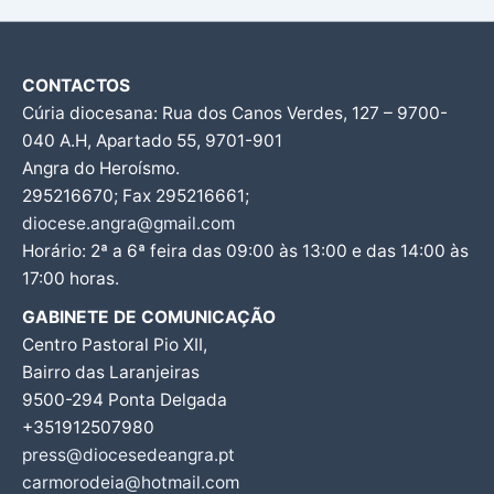
CONTACTOS
Cúria diocesana: Rua dos Canos Verdes, 127 – 9700-
040 A.H, Apartado 55, 9701-901
Angra do Heroísmo.
295216670; Fax 295216661;
diocese.angra@gmail.com
Horário: 2ª a 6ª feira das 09:00 às 13:00 e das 14:00 às
17:00 horas.
GABINETE DE COMUNICAÇÃO
Centro Pastoral Pio XII,
Bairro das Laranjeiras
9500-294 Ponta Delgada
+351912507980
press@diocesedeangra.pt
carmorodeia@hotmail.com