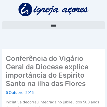
Skip
A
to
r
content
q
u
i
v
o
Conferência do Vigário
Geral da Diocese explica
importância do Espirito
Santo na ilha das Flores
5 Outubro, 2015
Iniciativa decorreu integrada no jubileu dos 500 anos