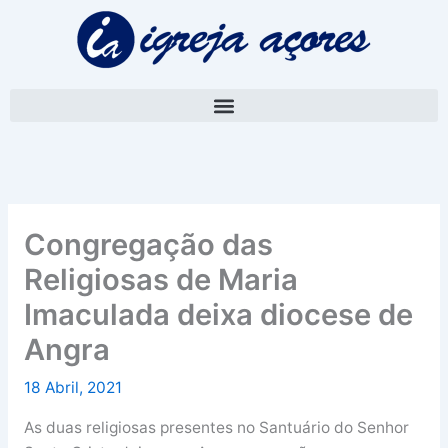
Skip
A
to
r
content
q
u
i
v
o
Congregação das
Religiosas de Maria
Imaculada deixa diocese de
Angra
18 Abril, 2021
As duas religiosas presentes no Santuário do Senhor