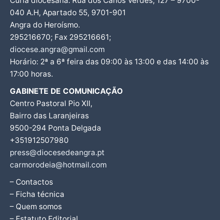
Cúria diocesana: Rua dos Canos Verdes, 127 – 9700-
040 A.H, Apartado 55, 9701-901
Angra do Heroísmo.
295216670; Fax 295216661;
diocese.angra@gmail.com
Horário: 2ª a 6ª feira das 09:00 às 13:00 e das 14:00 às
17:00 horas.
GABINETE DE COMUNICAÇÃO
Centro Pastoral Pio XII,
Bairro das Laranjeiras
9500-294 Ponta Delgada
+351912507980
press@diocesedeangra.pt
carmorodeia@hotmail.com
– Contactos
– Ficha técnica
– Quem somos
– Estatuto Editorial