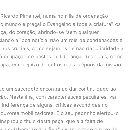
 Ricardo Pimentel, numa homilia de ordenação
 o mundo e pregai o Evangelho a toda a criatura”, os
ça, do coração, abrindo-se “sem qualquer
iando a “boa notícia, não um role de condenações e
lhos cruciais, como sejam os de não dar prioridade à
 à ocupação de postos de liderança, dos quais, como
cupa, em prejuízo de outros mais próprios da missão
que um sacerdote encontra ao dar continuidade ao
o. Nesta ilha, com características peculiares, vai
 indiferença de alguns, críticas escondidas no
ouvores mobilizadores. E o seu padrinho alertou-o
nspirou o título desta peça, que é a falta de
e a colaboração dos fiéis”. Quando todo o povo de