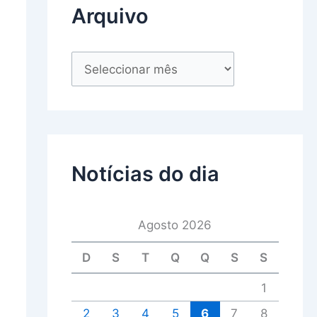
Arquivo
Notícias do dia
Agosto 2026
D
S
T
Q
Q
S
S
1
2
3
4
5
6
7
8