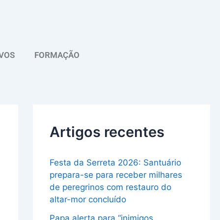
A
r
q
VOS
FORMAÇÃO
u
i
v
o
Artigos recentes
Festa da Serreta 2026: Santuário
prepara-se para receber milhares
de peregrinos com restauro do
altar-mor concluído
Papa alerta para “inimigos