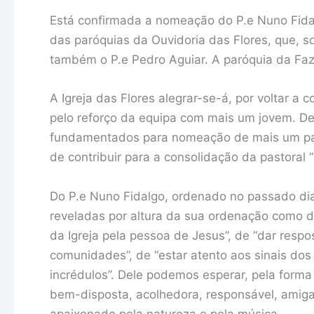
Está confirmada a nomeação do P.e Nuno Fidal
das paróquias da Ouvidoria das Flores, que, s
também o P.e Pedro Aguiar. A paróquia da Faze
A Igreja das Flores alegrar-se-á, por voltar a 
pelo reforço da equipa com mais um jovem. Dev
fundamentados para nomeação de mais um padr
de contribuir para a consolidação da pastoral “
Do P.e Nuno Fidalgo, ordenado no passado di
reveladas por altura da sua ordenação como 
da Igreja pela pessoa de Jesus”, de “dar res
comunidades”, de “estar atento aos sinais dos 
incrédulos”. Dele podemos esperar, pela forma
bem-disposta, acolhedora, responsável, amiga”
apaixonado pela natureza e pela música.