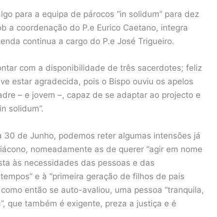
go para a equipa de párocos “in solidum” para dez
ob a coordenação do P.e Eurico Caetano, integra
nda continua a cargo do P.e José Trigueiro.
contar com a disponibilidade de três sacerdotes; feliz
e estar agradecida, pois o Bispo ouviu os apelos
e – e jovem –, capaz de se adaptar ao projecto e
in solidum”.
a 30 de Junho, podemos reter algumas intensões já
diácono, nomeadamente as de querer “agir em nome
posta às necessidades das pessoas e das
tempos” e à “primeira geração de filhos de pais
 como então se auto-avaliou, uma pessoa “tranquila,
, que também é exigente, preza a justiça e é