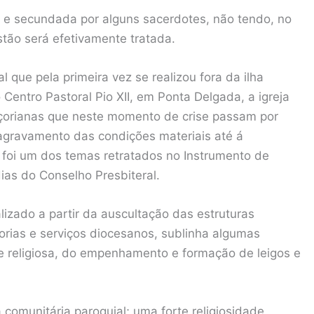
s e secundada por alguns sacerdotes, não tendo, no
tão será efetivamente tratada.
 que pela primeira vez se realizou fora da ilha
entro Pastoral Pio XII, em Ponta Delgada, a igreja
 açorianas que neste momento de crise passam por
gravamento das condições materiais até á
te foi um dos temas retratados no Instrumento de
ias do Conselho Presbiteral.
lizado a partir da auscultação das estruturas
rias e serviços diocesanos, sublinha algumas
al e religiosa, do empenhamento e formação de leigos e
comunitária paroquial; uma forte religiosidade