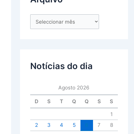
Notícias do dia
Agosto 2026
D
S
T
Q
Q
S
S
1
2
3
4
5
6
7
8