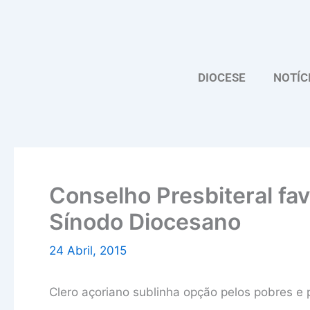
Skip
to
content
DIOCESE
NOTÍC
Conselho Presbiteral fa
Sínodo Diocesano
24 Abril, 2015
Clero açoriano sublinha opção pelos pobres e 