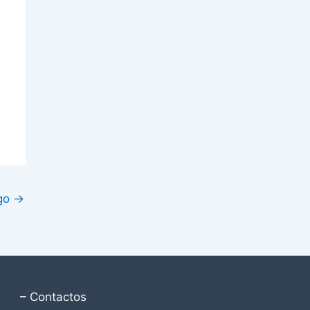
igo
→
– Contactos