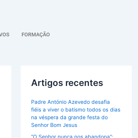
A
r
q
VOS
FORMAÇÃO
u
i
v
o
Artigos recentes
Padre António Azevedo desafia
fiéis a viver o batismo todos os dias
na véspera da grande festa do
Senhor Bom Jesus
“O Senhor nunca nos abandona”: