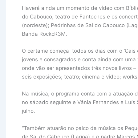
Haverá ainda um momento de vídeo com Bíblia
do Cabouco; teatro de Fantoches e os concerto
(nordeste); Pedrinhas de Sal do Cabouco (La
Banda RockcR3M.
O certame começa todos os dias com o ‘Cais d
jovens e consagrados e conta ainda com uma “f
onde vão ser apresentados três novos livros – c
seis exposições; teatro; cinema e vídeo; work
Na música, o programa conta com a atuação da
no sábado seguinte e Vânia Fernandes e Luís S
julho.
“Também atuarão no palco da música os Peque
de Sal do Cabouco (Lagoa) e o padre Marcos M