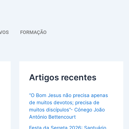
A
r
q
VOS
FORMAÇÃO
u
i
v
o
Artigos recentes
“O Bom Jesus não precisa apenas
de muitos devotos; precisa de
muitos discípulos”- Cónego João
António Bettencourt
Festa da Serreta 2026: Santuário