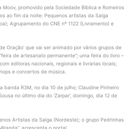
 Moov, promovido pela Sociedade Biblica e Romeiros
s ao fim da noite: Pequenos artistas da Salga
goa); Agrupamento do CNE nº 1122 (Livramento) e
e Oração’ que vai ser animado por vários grupos de
eira de artesanato permanente”; uma feira do livro –
om editoras nacionais, regionais e livrarias locais;
shops e concertos de música.
 banda R3M, no dia 10 de julho; Claudine Pinheiro
ousa no último dia do ‘Zarpar’, domingo, dia 12 de
nos Artistas da Salga (Nordeste); o grupo Pedrinhas
iranda”, acrescenta o portal.