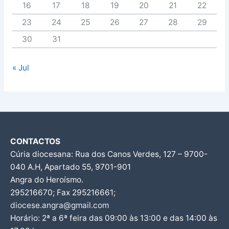
16
17
18
19
20
21
22
23
24
25
26
27
28
29
30
31
« Jul
CONTACTOS
Cúria diocesana: Rua dos Canos Verdes, 127 – 9700-
040 A.H, Apartado 55, 9701-901
Angra do Heroísmo.
295216670; Fax 295216661;
diocese.angra@gmail.com
Horário: 2ª a 6ª feira das 09:00 às 13:00 e das 14:00 às