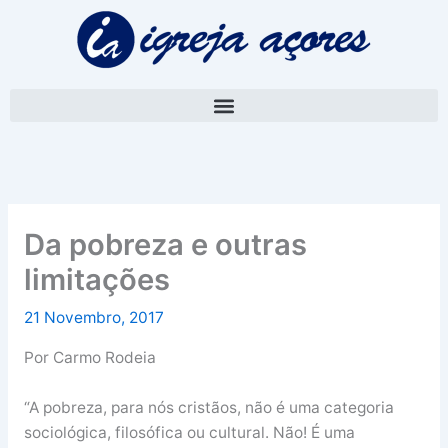
Skip
A
to
r
content
q
u
i
v
o
Da pobreza e outras
limitações
21 Novembro, 2017
Por Carmo Rodeia
“A pobreza, para nós cristãos, não é uma categoria
sociológica, filosófica ou cultural. Não! É uma