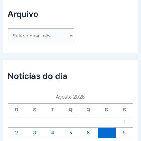
Arquivo
Notícias do dia
Agosto 2026
D
S
T
Q
Q
S
S
1
2
3
4
5
6
7
8