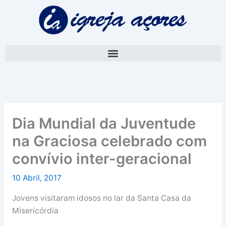
Skip
A
to
r
content
q
u
i
v
o
Dia Mundial da Juventude
na Graciosa celebrado com
convívio inter-geracional
10 Abril, 2017
Jovens visitaram idosos no lar da Santa Casa da
Misericórdia