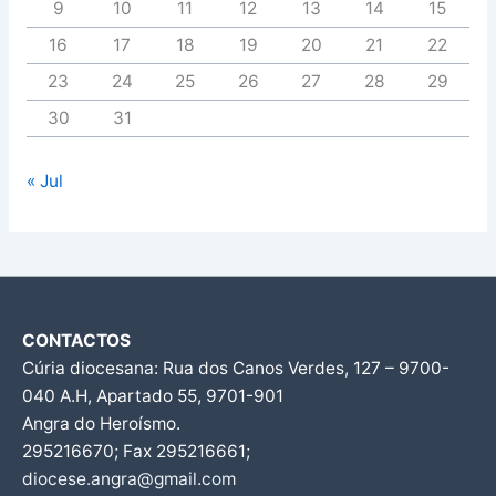
9
10
11
12
13
14
15
16
17
18
19
20
21
22
23
24
25
26
27
28
29
30
31
« Jul
CONTACTOS
Cúria diocesana: Rua dos Canos Verdes, 127 – 9700-
040 A.H, Apartado 55, 9701-901
Angra do Heroísmo.
295216670; Fax 295216661;
diocese.angra@gmail.com