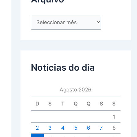
Notícias do dia
Agosto 2026
D
S
T
Q
Q
S
S
1
2
3
4
5
6
7
8