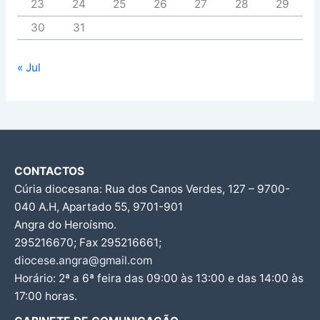
23
24
25
26
27
28
29
30
31
« Jul
CONTACTOS
Cúria diocesana: Rua dos Canos Verdes, 127 – 9700-
040 A.H, Apartado 55, 9701-901
Angra do Heroísmo.
295216670; Fax 295216661;
diocese.angra@gmail.com
Horário: 2ª a 6ª feira das 09:00 às 13:00 e das 14:00 às
17:00 horas.