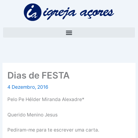
Skip
A
to
r
content
q
u
i
v
o
Dias de FESTA
4 Dezembro, 2016
Pelo Pe Hélder Miranda Alexadre*
Querido Menino Jesus
Pediram-me para te escrever uma carta.