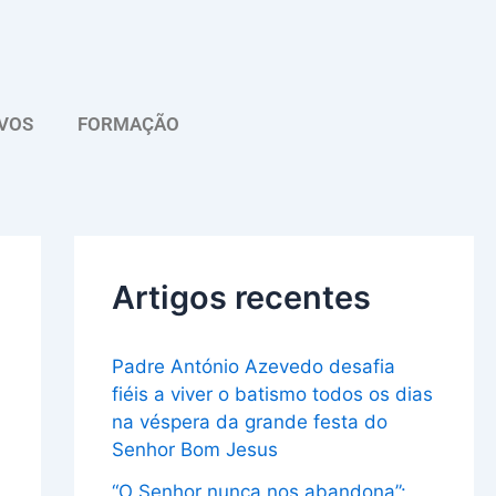
A
r
q
VOS
FORMAÇÃO
u
i
v
o
Artigos recentes
Padre António Azevedo desafia
fiéis a viver o batismo todos os dias
na véspera da grande festa do
Senhor Bom Jesus
“O Senhor nunca nos abandona”: