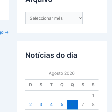
igo
→
Notícias do dia
Agosto 2026
D
S
T
Q
Q
S
S
1
2
3
4
5
6
7
8