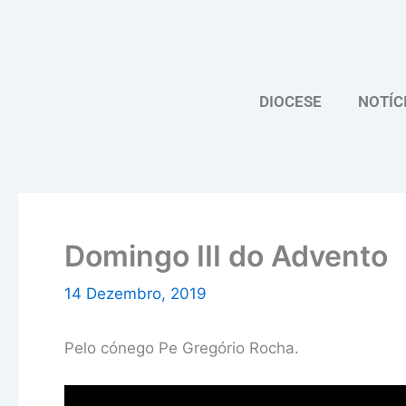
Skip
to
content
DIOCESE
NOTÍC
Domingo III do Advento
14 Dezembro, 2019
Pelo cónego Pe Gregório Rocha.