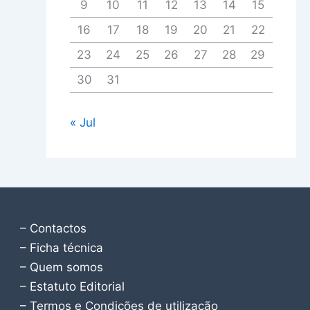
9
10
11
12
13
14
15
16
17
18
19
20
21
22
23
24
25
26
27
28
29
30
31
« Jul
– Contactos
– Ficha técnica
– Quem somos
– Estatuto Editorial
– Termos e Condições de utilização