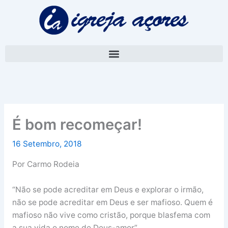
Skip
A
to
r
content
q
u
i
v
o
É bom recomeçar!
16 Setembro, 2018
Por Carmo Rodeia
“Não se pode acreditar em Deus e explorar o irmão,
não se pode acreditar em Deus e ser mafioso. Quem é
mafioso não vive como cristão, porque blasfema com
a sua vida o nome de Deus-amor”.