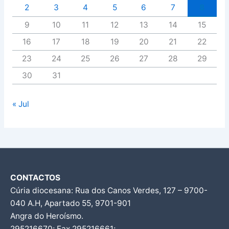
2
3
4
5
6
7
8
9
10
11
12
13
14
15
16
17
18
19
20
21
22
23
24
25
26
27
28
29
30
31
« Jul
CONTACTOS
Cúria diocesana: Rua dos Canos Verdes, 127 – 9700-
040 A.H, Apartado 55, 9701-901
Angra do Heroísmo.
295216670; Fax 295216661;