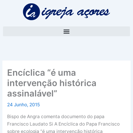
Skip
A
to
r
content
q
u
i
v
o
Encíclica “é uma
intervenção histórica
assinalável”
24 Junho, 2015
Bispo de Angra comenta documento do papa
Francisco Laudato Si
A Encíclica do Papa Francisco
sobre ecologia “é uma intervenção histórica