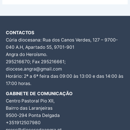
CONTACTOS
Cúria diocesana: Rua dos Canos Verdes, 127 – 9700-
040 A.H, Apartado 55, 9701-901
Angra do Heroísmo.
295216670; Fax 295216661;
diocese.angra@gmail.com
Horário: 2ª a 6ª feira das 09:00 às 13:00 e das 14:00 às
17:00 horas.
GABINETE DE COMUNICAÇÃO
Centro Pastoral Pio XII,
Bairro das Laranjeiras
9500-294 Ponta Delgada
+351912507980
press@diocesedeangra.pt