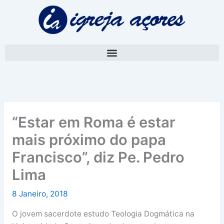
Skip
A
to
r
content
q
u
i
v
o
“Estar em Roma é estar
mais próximo do papa
Francisco”, diz Pe. Pedro
Lima
8 Janeiro, 2018
O jovem sacerdote estudo Teologia Dogmática na