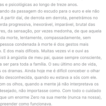
as e psicológicas ao longo de treze anos.
ando da passagem do escudo para o euro e ele não
A partir daí, de derrota em derrota, penetrámos no
rda progressiva, inexorável, imparável, brutal das
ares, da sensação, por vezes medonha, de que aquela
ho da morte, lentamente, compassadamente, sem
ma pessoa condenada à morte é dos gestos mais
 E dos mais difíceis. Muitas vezes vi e ouvi as
sisti à angústia de meu pai, quase sempre consciente,
 ser para toda a família. O seu último ano de vida,
os dramas. Ainda hoje me é difícil conceber o olhar
ão desconhecida, quando eu estava a sós com ele.
om os olhos, quando a mente já não interpretava os
e desejado, não importasse como. Com todo o cuidado
s que um enorme Zero na sua mente (nunca na nossa),
mpreender como funcionava.