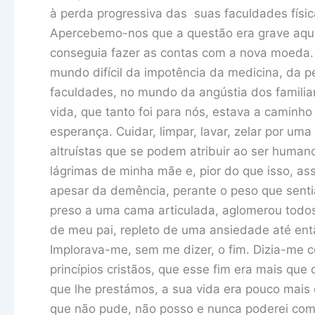
à perda progressiva das suas faculdades físic
Apercebemo-nos que a questão era grave aqu
conseguia fazer as contas com a nova moeda. 
mundo difícil da impotência da medicina, da pe
faculdades, no mundo da angústia dos famili
vida, que tanto foi para nós, estava a camin
esperança. Cuidar, limpar, lavar, zelar por u
altruístas que se podem atribuir ao ser humano.
lágrimas de minha mãe e, pior do que isso, as
apesar da demência, perante o peso que sentia
preso a uma cama articulada, aglomerou todos 
de meu pai, repleto de uma ansiedade até ent
Implorava-me, sem me dizer, o fim. Dizia-me c
princípios cristãos, que esse fim era mais qu
que lhe prestámos, a sua vida era pouco mai
que não pude, não posso e nunca poderei co