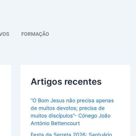
A
r
q
VOS
FORMAÇÃO
u
i
v
o
Artigos recentes
“O Bom Jesus não precisa apenas
de muitos devotos; precisa de
muitos discípulos”- Cónego João
António Bettencourt
Festa da Serreta 2026: Santuário