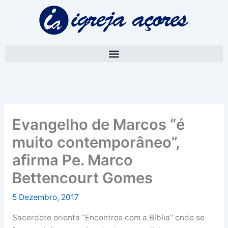
Skip
A
to
r
content
q
u
i
v
o
Evangelho de Marcos “é
muito contemporâneo”,
afirma Pe. Marco
Bettencourt Gomes
5 Dezembro, 2017
Sacerdote orienta “Encontros com a Bíblia” onde se