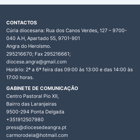
CONTACTOS
Cúria diocesana: Rua dos Canos Verdes, 127 – 9700-
040 A.H, Apartado 55, 9701-901
Angra do Heroísmo.
295216670; Fax 295216661;
diocese.angra@gmail.com
Horário: 2ª a 6ª feira das 09:00 às 13:00 e das 14:00 às
17:00 horas.
GABINETE DE COMUNICAÇÃO
Centro Pastoral Pio XII,
Bairro das Laranjeiras
9500-294 Ponta Delgada
+351912507980
press@diocesedeangra.pt
carmorodeia@hotmail.com