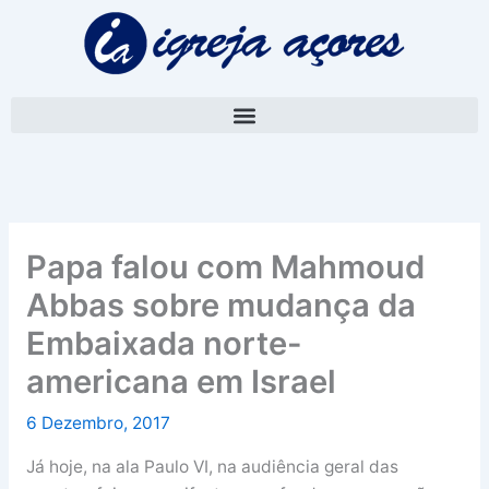
Skip
A
to
r
content
q
u
i
v
o
Papa falou com Mahmoud
Abbas sobre mudança da
Embaixada norte-
americana em Israel
6 Dezembro, 2017
Já hoje, na ala Paulo VI, na audiência geral das