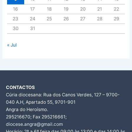
16
17
18
19
20
21
22
23
24
25
26
27
28
29
30
31
« Jul
CONTACTOS
Cúria diocesana: Rua dos Canos Verdes, 127 – 9700-
040 A.H, Apartado 55, 9701-901
Angra do Heroísmo.
295216670; Fax 295216661;
diocese.angra@gmail.com
Horário: 2ª a 6ª feira das 09:00 às 13:00 e das 14:00 às