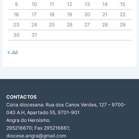
9
10
11
12
13
14
15
16
17
18
19
20
21
22
23
24
25
26
27
28
29
30
31
« Jul
CONTACTOS
Cúria diocesana: Rua dos Canos Verdes, 127 – 9700-
040 A.H, Apartado 55, 9701-901
Angra do Heroísmo.
295216670; Fax 295216661;
diocese.angra@gmail.com