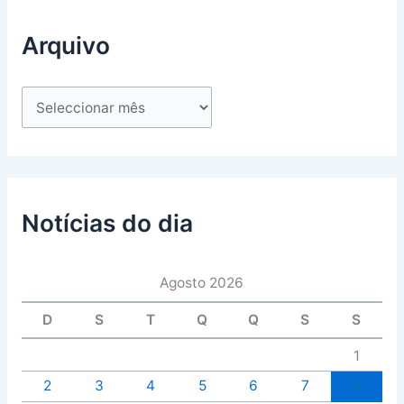
Arquivo
Notícias do dia
Agosto 2026
D
S
T
Q
Q
S
S
1
2
3
4
5
6
7
8