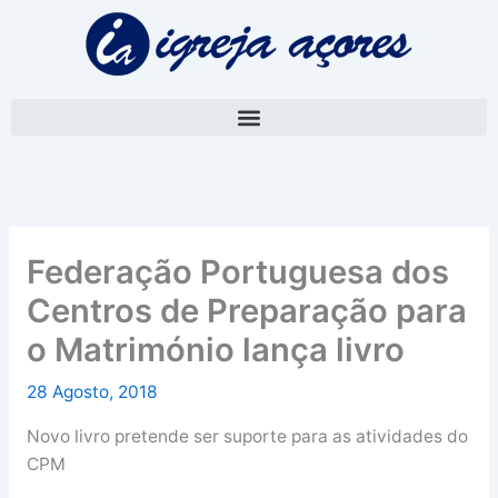
Skip
A
to
r
content
q
u
i
v
o
Federação Portuguesa dos
Centros de Preparação para
o Matrimónio lança livro
28 Agosto, 2018
Novo livro pretende ser suporte para as atividades do
CPM